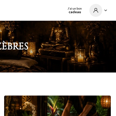
J'ai un bon
cadeau
ZÈBRES