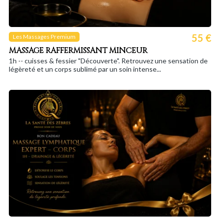
55 €
Les Massages Premium
MASSAGE RAFFERMISSANT MINCEUR
1h -- cuisses & fessier "Découverte". Retrouvez une sensation de
légèreté et un corps sublimé par un soin intense...